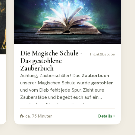
Die Magische Schule -
Think2Escape
Das gestohlene
e
Zauberbuch
Achtung, Zauberschüler! Das
Zauberbuch
unserer Magischen Schule wurde
gestohlen
und vom Dieb fehlt jede Spur. Zieht eure
Zauberstäbe und begebt euch auf ein
magisches Abenteuer
über das
Schulgelände, um die Schule zu retten!
ca. 75 Minuten
Details