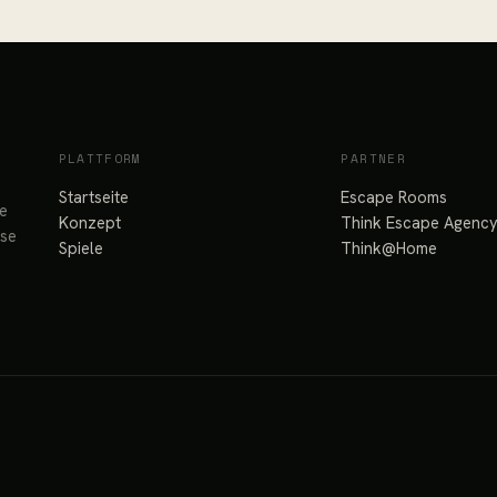
PLATTFORM
PARTNER
Startseite
Escape Rooms
re
Konzept
Think Escape Agenc
sse
Spiele
Think@Home