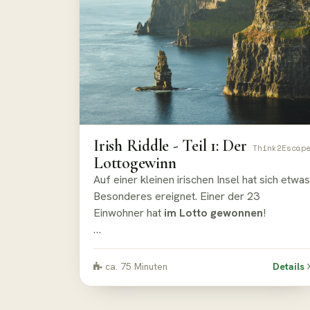
Irish Riddle - Teil 1: Der
Think2Escap
Lottogewinn
Auf einer kleinen irischen Insel hat sich etwas
Besonderes ereignet. Einer der 23
Einwohner hat
im Lotto gewonnen
!
Gemeinsam mit der Lottoagentin macht ihr
euch auf den Weg zu dem Gewinner. Doch
ca. 75 Minuten
Details
die kleine Insel gibt
so manches Rätsel
auf..!