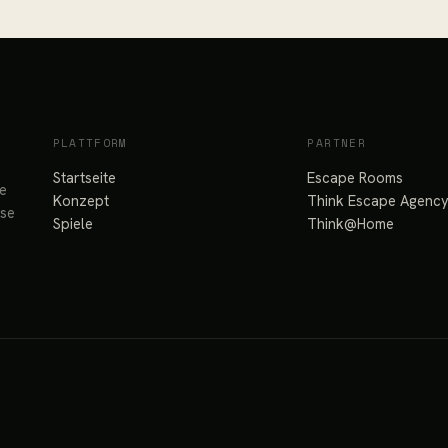
PLATTFORM
PARTNER
Startseite
Escape Rooms
re
Konzept
Think Escape Agenc
sse
Spiele
Think@Home