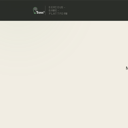
SERIOUS-
GAME-
PLATTFORM
M